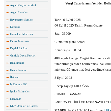
Vergi Tutarlarının Yeniden Bel
Asgari Geçim İndirimi
Asgari Ücretler
Tarih: 6 Eylül 2025
Beyanname Süreleri
06 Eylül 2025 Tarihli Resmi Gazete
Defterler
Sayı: 33009
Dernekler Mevzuatı
Fatura Mevzuatı
Cumhurbaşkanı Kararı
Faydalı Linkler
Karar Sayısı: 10364
Günlük Döviz Kurları
488 sayılı Damga Vergisi Kanununa ekli (
Hakkımızda
tutarlarının yeniden belirlenmesi hakkın
mükerrer 30 uncu maddesi gereğince karar 
Hizmetlerimiz
İletişim
5 Eylül 2025
İş Kanunu IPC
Recep Tayyip ERDOĞAN
İşçilik Maliyetleri
CUMHURBAŞKANI
Kanunlar
5/9/2025 TARİHLİ VE 10364 SAYILI
KDV Oranları ve Listesi
MADDE 1
– (1) 1/7/1964 tarihli ve
488 