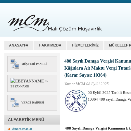
ANASAYFA
HAKKIMIZDA
HİZMETLERİMİZ
MÜKELLEF 
488 Sayılı Damga Vergisi Kanunun
MÜŞTERI PANELI
Kâğıtlara Ait Maktu Vergi Tutar
(Karar Sayısı: 10364)
E-
Yazan:
MCM
08 Eylül 2025
BEYANNAME
06 Eylül 2025 Tarihli Resm
10364 488 sayılı Damga Ver
VERGI DAIRESI
ALFABETİK MENÜ
488 Sayılı Damga Vergisi Kanununa Ekli
Amortismanlar