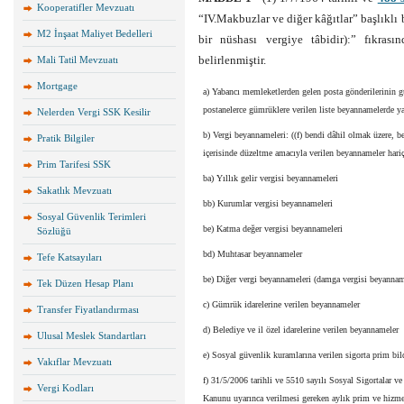
Kooperatifler Mevzuatı
“IV.Makbuzlar ve diğer kâğıtlar” başlık
M2 İnşaat Maliyet Bedelleri
bir nüshası vergiye tâbidir):” fıkrası
belirlenmiştir.
Mali Tatil Mevzuatı
Mortgage
a) Yabancı memleketlerden gelen posta gönderilerinin 
postanelerce gümrüklere verilen liste beyannamelerde ya
Nelerden Vergi SSK Kesilir
b) Vergi beyannameleri: ((f) bendi dâhil olmak üzere, 
Pratik Bilgiler
içerisinde düzeltme amacıyla verilen beyannameler hariç
Prim Tarifesi SSK
ba) Yıllık gelir vergisi beyannameleri
Sakatlık Mevzuatı
bb) Kurumlar vergisi beyannameleri
Sosyal Güvenlik Terimleri
be) Katma değer vergisi beyannameleri
Sözlüğü
bd) Muhtasar beyannameler
Tefe Katsayıları
be) Diğer vergi beyannameleri (damga vergisi beyanname
Tek Düzen Hesap Planı
c) Gümrük idarelerine verilen beyannameler
Transfer Fiyatlandırması
d) Belediye ve il özel idarelerine verilen beyannameler
Ulusal Meslek Standartları
e) Sosyal güvenlik kuramlarına verilen sigorta prim bild
Vakıflar Mevzuatı
f) 31/5/2006 tarihli ve 5510 sayılı Sosyal Sigortalar v
Vergi Kodları
Kanunu uyarınca verilmesi gereken aylık prim ve hizme