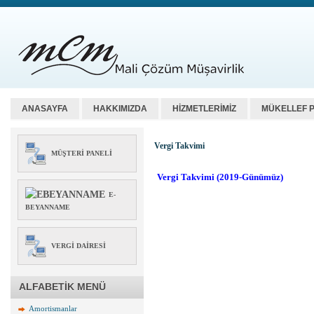
ANASAYFA
HAKKIMIZDA
HİZMETLERİMİZ
MÜKELLEF 
Vergi Takvimi
MÜŞTERI PANELI
E-
BEYANNAME
VERGI DAIRESI
ALFABETİK MENÜ
Amortismanlar